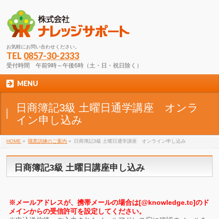
お気軽にお問い合わせください。
TEL
0857-30-2333
受付時間 午前9時～午後6時（土・日・祝日除く）
MENU
日商簿記3級 土曜日通学講座 オンラ
イン申し込み
HOME
»
職業訓練のご案内
»
日商簿記3級 土曜日通学講座 オンライン申し込み
日商簿記3級 土曜日講座申し込み
※メールアドレスが、携帯メールの場合は[@knowledge.tc]のド
メインからの受信許可を設定してください。