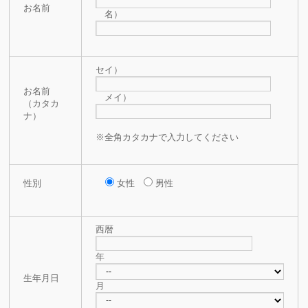
お名前
名）
セイ）
お名前
メイ）
（カタカ
ナ）
※全角カタカナで入力してください
性別
女性
男性
西暦
年
生年月日
月