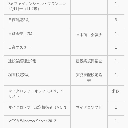
2級ファイナンシャル・プランニン
1
グ技能士（FP2級）
日商簿記2級
3
日商販売士2級
1
日本商工会議所
日商マスター
1
建設業経理士2級
建設業振興基金
1
秘書検定2級
実務技能検定協
1
会
マイクロソフトオフィススペシャ
多数
リスト
マイクロソフト認定技術者（MCP)
マイクロソフト
1
MCSA Windows Server 2012
1