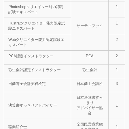
Photoshopクリエイター能力認定
1
試験エキスパート
Illustratorクリエイター能力認定試
1
サーティファイ
験エキスパート
Webクリエイター能力認定試験エ
2
キスパート
PCA認定インストラクター
PCA
2
弥生会計認定インストラクター
弥生会計
1
日商電子会計実務検定
日本商工会議所
3
日本決算書すっ
きり
決算書すっきりアドバイザー
1
アドバイザー協
会
全国民営職業紹
職業紹介士
1