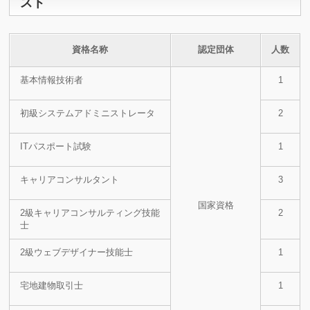
スト
資格名称
認定団体
人数
基本情報技術者
1
初級システムアドミニストレータ
2
ITパスポート試験
1
キャリアコンサルタント
3
国家資格
2級キャリアコンサルティング技能
2
士
2級ウェブデザイナー技能士
1
宅地建物取引士
1