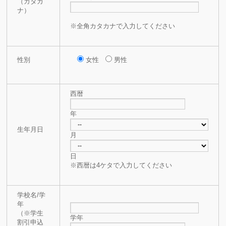
（カタカ
ナ）
※全角カタカナで入力してください
性別
女性
男性
西暦
年
生年月日
月
日
※西暦は4ケタで入力してください
学校名/学
年
（※学生
学年
割引申込