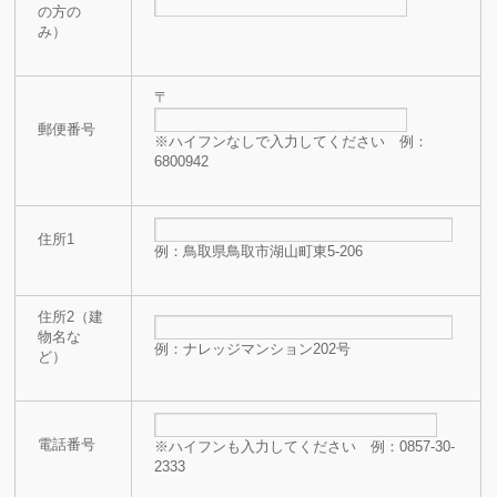
の方の
み）
〒
郵便番号
※ハイフンなしで入力してください 例：
6800942
住所1
例：鳥取県鳥取市湖山町東5-206
住所2（建
物名な
例：ナレッジマンション202号
ど）
電話番号
※ハイフンも入力してください 例：0857-30-
2333