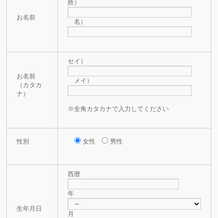
姓）
お名前
名）
セイ）
お名前
メイ）
（カタカ
ナ）
※全角カタカナで入力してください
性別
女性
男性
西暦
年
生年月日
月