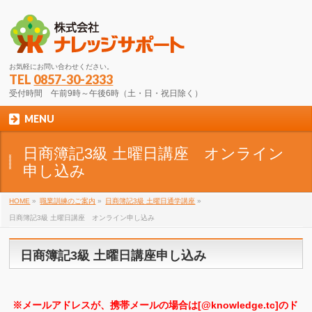
お気軽にお問い合わせください。
TEL
0857-30-2333
受付時間 午前9時～午後6時（土・日・祝日除く）
MENU
日商簿記3級 土曜日講座 オンライン
申し込み
HOME
»
職業訓練のご案内
»
日商簿記3級 土曜日通学講座
»
日商簿記3級 土曜日講座 オンライン申し込み
日商簿記3級 土曜日講座申し込み
※メールアドレスが、携帯メールの場合は[@knowledge.tc]のド