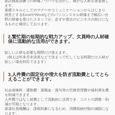
委託職業訓練での研修ノウハウを活かし、確かな人材を派遣致し
ます。
基礎スキルとしてのマナーやコミュニケーションからはじまり、
得意とするExcelやWordなどのパソコンスキル研修まで幅広い分
野の研修を受けたスタッフが、必ずや貴社のビジネスの助けにな
るものと確信しております。
2.繁忙期の短期的な戦力アップ、欠員時の人材確
保に流動的な活用ができます。
欲しい人材を必要な期間だけ使えます。
（例えば年末月末決算などで決まって忙しくなる時期だけ人材が
欲しい場合対応できます）
3.人件費の固定化や増大を防ぎ流動費としてとら
えることができます。
社会保険料・通勤費・退職金・賞与等の労務管理費や福利厚生費
を削減できます。
人件費ではなく経費として流動的に活用でき、コストの調整・削
減が可能となります。
派遣社員報酬は、課税対象になるため、消費税納付額の減額にな
ります。