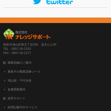
鳥取市湖山町東五丁目206 花木ビル3F
TEL：0857-30-2333
FAX：0857-30-2277
職業訓練のご案内
募集中の職業訓練コース
湖山校・千代水校
各種受験案内
経営サポート
経理記帳代行サービス