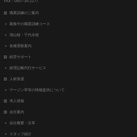
FAX：0857-30-2277
職業訓練のご案内
募集中の職業訓練コース
湖山校・千代水校
各種受験案内
経営サポート
経理記帳代行サービス
人材派遣
マージン率等の情報提供について
求人情報
会社案内
会社概要・沿革
スタッフ紹介