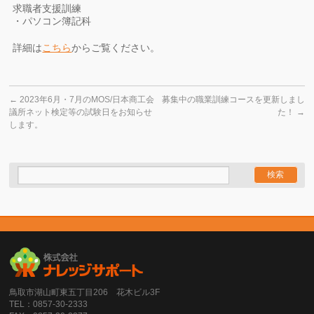
求職者支援訓練
・パソコン簿記科
詳細は
こちら
からご覧ください。
←
2023年6月・7月のMOS/日本商工会
募集中の職業訓練コースを更新しまし
議所ネット検定等の試験日をお知らせ
た！
→
します。
鳥取市湖山町東五丁目206 花木ビル3F
TEL：0857-30-2333