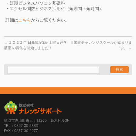
・短期ビジネスパソコン基礎科
・エクセル関数ビジネス活用科（短期間・短時間）
詳細は
こちら
からご覧ください。
←
２０２２年 日商簿記3級 土曜日通学
IT業界チャレンジスクールが始まりま
講座 の募集を開始しました！
す。
→
鳥取市湖山町東五丁目206 花木ビル3F
TEL：0857-30-2333
FAX：0857-30-2277