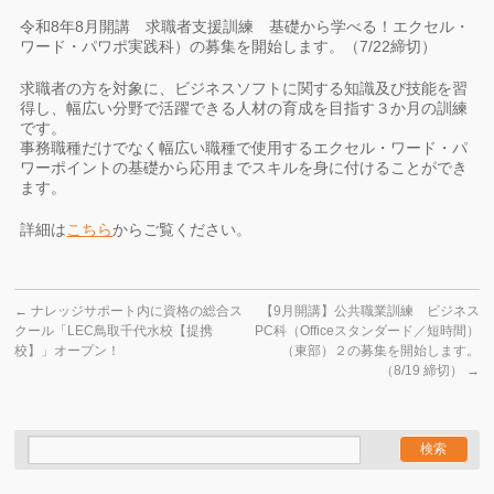
令和8年8月開講 求職者支援訓練 基礎から学べる！エクセル・
ワード・パワポ実践科）の募集を開始します。（7/22締切）
求職者の方を対象に、ビジネスソフトに関する知識及び技能を習
得し、幅広い分野で活躍できる人材の育成を目指す３か月の訓練
です。
事務職種だけでなく幅広い職種で使用するエクセル・ワード・パ
ワーポイントの基礎から応用までスキルを身に付けることができ
ます。
詳細は
こちら
からご覧ください。
←
ナレッジサポート内に資格の総合ス
【9月開講】公共職業訓練 ビジネス
クール「LEC鳥取千代水校【提携
PC科（Officeスタンダード／短時間）
校】」オープン！
（東部）２の募集を開始します。
（8/19 締切）
→