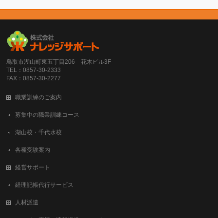
鳥取市湖山町東五丁目206 花木ビル3F
TEL：0857-30-2333
FAX：0857-30-2277
職業訓練のご案内
募集中の職業訓練コース
湖山校・千代水校
各種受験案内
経営サポート
経理記帳代行サービス
人材派遣