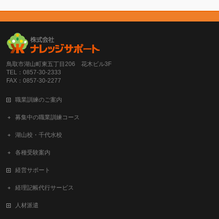
鳥取市湖山町東五丁目206 花木ビル3F
TEL：0857-30-2333
FAX：0857-30-2277
職業訓練のご案内
募集中の職業訓練コース
湖山校・千代水校
各種受験案内
経営サポート
経理記帳代行サービス
人材派遣