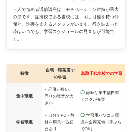
一人で進める通信講座は、モチベーション維持が最大
の壁です。提携校である当校には、同じ目標を持つ仲
間と、進捗を支えるスタッフがいます。行き詰まった
時はいつでも、学習スケジュールの見直しが可能で
す。
自宅・喫茶店で
特徴
鳥取千代水校での学習
の学習
邪魔が多い、
×
静寂な集中型自習
◯
周りの雑音が大
集中環境
デスクが充実
きい
自分でPC・教
学習用パソコン環
×
◯
材を用意する必
境を全席完備（手ぶら
学習環境
要あり
でOK）