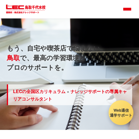
TOP
当校について
もう、自宅や喫茶店で悩まない。
鳥取
で、最高の学習環境と
講座一覧
プロのサポートを。
受講相談申込フォーム
×
LECの全国区カリキュラム
ナレッジサポートの専属キャ
ナレッジサポート
リアコンサルタント
Web通信
通学サポート